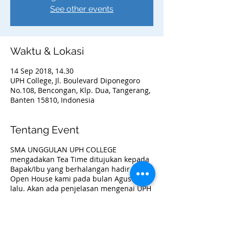
See other events
Waktu & Lokasi
14 Sep 2018, 14.30
UPH College, Jl. Boulevard Diponegoro
No.108, Bencongan, Klp. Dua, Tangerang,
Banten 15810, Indonesia
Tentang Event
SMA UNGGULAN UPH COLLEGE
mengadakan Tea Time ditujukan kepada
Bapak/Ibu yang berhalangan hadir pada
Open House kami pada bulan Agustus
lalu. Akan ada penjelasan mengenai UPH
College, Campus Tour dan QnA dengan
Academic Team
UPH College adalah SMA dengan