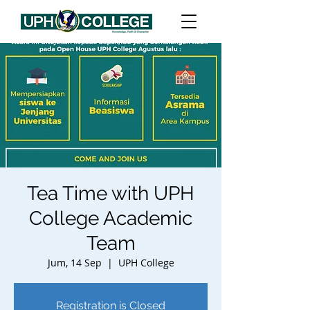
Tea Time with UPH
College Academic
Team
Jum, 14 Sep
  |  
UPH College
Registration is Closed