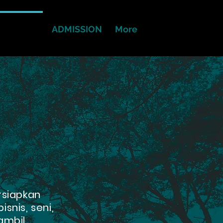
NDATION
ADMISSION
More
rsiapkan
snis, seni,
ambil