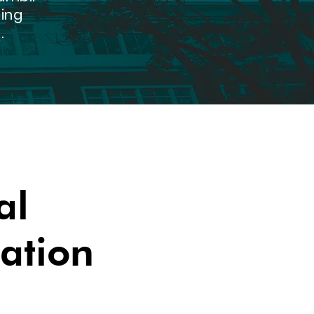
bing
.
al
ation