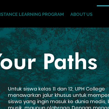
ISTANCE LEARNING PROGRAM
ABOUT US
FOU
Your Paths
Untuk siswa kelas 11 dan 12, UPH College
menawarkan jalur khusus untuk mempe
siswa yang ingin masuk ke dunia medis, bi
musik, maupun olahraga. Dengan meng