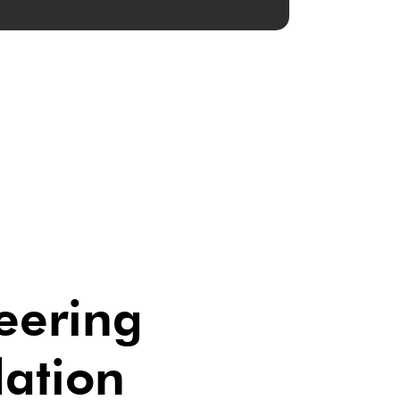
eering
ation