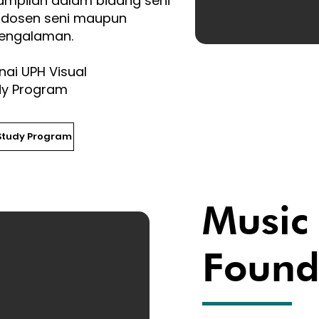
ampilan dalam bidang seni
-dosen seni maupun
pengalaman.
nai UPH Visual
dy Program
Study Program
Music
Found