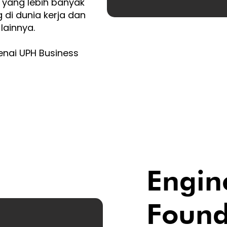
yang lebih banyak
di dunia kerja dan
lainnya.
genai UPH Business
Engin
Found