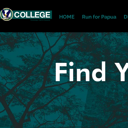
HOME
Run for Papua
D
Find 