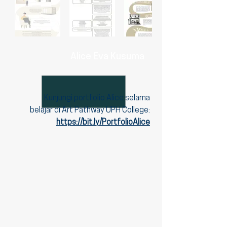
Alice Eva Kusuma
Kunjungi portfolio Alice selama
belajar di Art Pathway UPH College:
https://bit.ly/PortfolioAlice