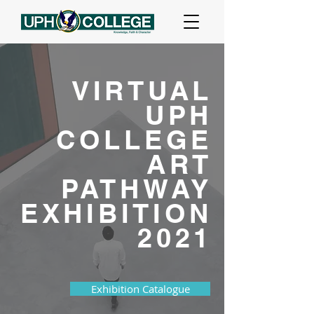
VIRTUAL
UPH
COLLEGE
ART
PATHWAY
EXHIBITION
2021
Exhibition Catalogue