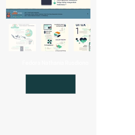
Fedora Nathania Rusdiono