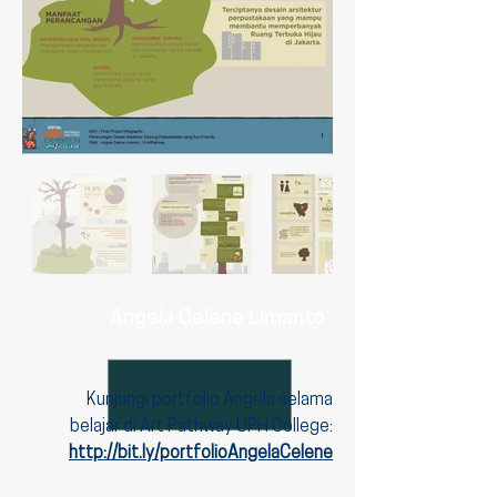
Angela Celene Limanto
Kunjungi portfolio Angela selama
belajar di Art Pathway UPH College:
http://bit.ly/portfolioAngelaCelene