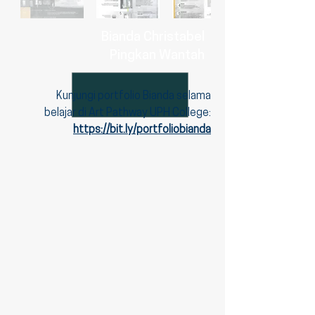
Bianda Christabel
Pingkan Wantah
Kunjungi portfolio Bianda selama
belajar di Art Pathway UPH College:
https://bit.ly/portfoliobianda