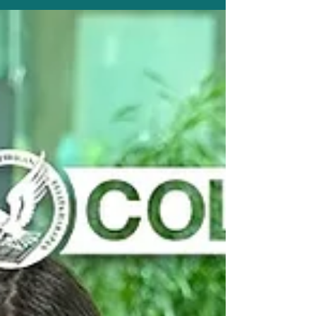
🏃‍♂️🏃‍♀️ UPH College 5K Run for Sulawesi
Sudah dua minggu sejak 5K Run for
Sulawesi berlangsung. Pelari dari berbagai
latar belakang...