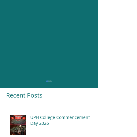
Recent Posts
UPH College Commencement
Resounding Gr
Day 2026
UPH College Awards
2026