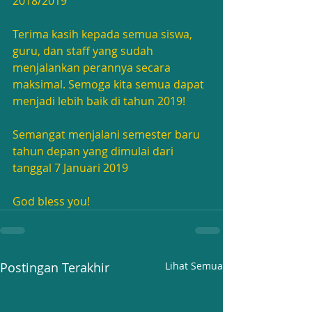
2018/2019
Terima kasih kepada semua siswa, 
guru, dan staff yang sudah 
menjalankan perannya secara 
maksimal. Semoga kita semua dapat 
menjadi lebih baik di tahun 2019!
Semangat menjalani semester baru 
tahun depan yang dimulai dari 
tanggal 7 Januari 2019
God bless you!
Postingan Terakhir
Lihat Semua