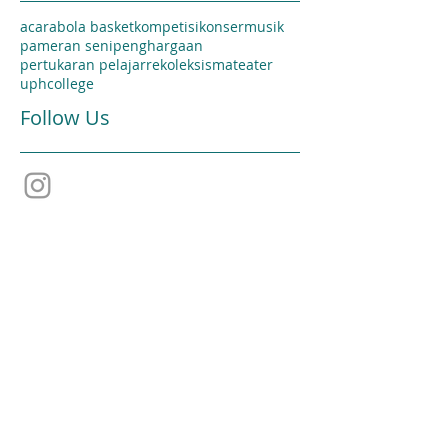
acara
bola basket
kompetisi
konser
musik
pameran seni
penghargaan
pertukaran pelajar
rekoleksi
sma
teater
uphcollege
Follow Us