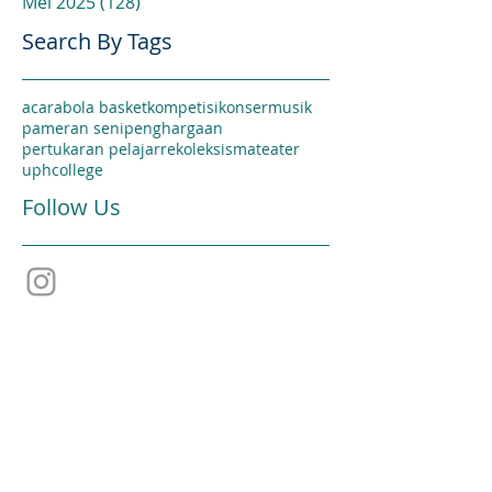
Mei 2025
(128)
128 postingan
Search By Tags
acara
bola basket
kompetisi
konser
musik
pameran seni
penghargaan
pertukaran pelajar
rekoleksi
sma
teater
uphcollege
Follow Us