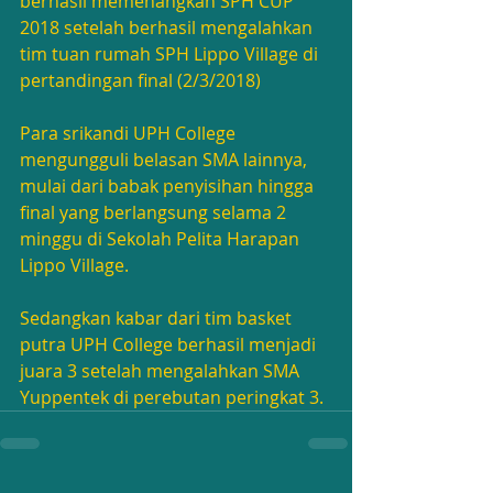
berhasil memenangkan SPH CUP 
2018 setelah berhasil mengalahkan 
tim tuan rumah SPH Lippo Village di 
pertandingan final (2/3/2018)
Para srikandi UPH College 
mengungguli belasan SMA lainnya, 
mulai dari babak penyisihan hingga 
final yang berlangsung selama 2 
minggu di Sekolah Pelita Harapan 
Lippo Village.
Sedangkan kabar dari tim basket 
putra UPH College berhasil menjadi 
juara 3 setelah mengalahkan SMA 
Yuppentek di perebutan peringkat 3.