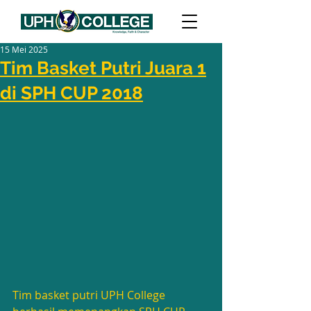
15 Mei 2025
Tim Basket Putri Juara 1
di SPH CUP 2018
Tim basket putri UPH College 