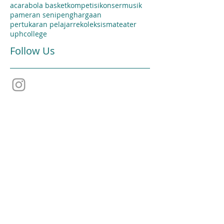
acara
bola basket
kompetisi
konser
musik
pameran seni
penghargaan
pertukaran pelajar
rekoleksi
sma
teater
uphcollege
Follow Us