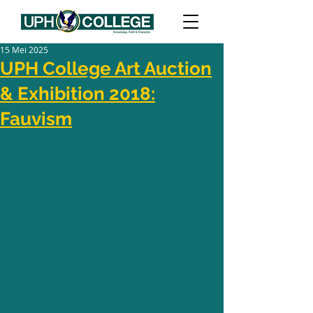
15 Mei 2025
UPH College Art Auction
& Exhibition 2018:
Fauvism