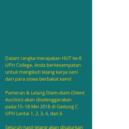
Dalam rangka merayakan HUT ke-8 
UPH College, Anda berkesempatan 
untuk mengikuti lelang karya seni 
dari para siswa berbakat kami!
Pameran & Lelang Diam-diam (Silent 
Auction) akan diselenggarakan 
pada:15–18 Mei 2018 di Gedung C 
UPH Lantai 1, 2, 3, 4, dan 6
Seluruh hasil lelang akan disalurkan 