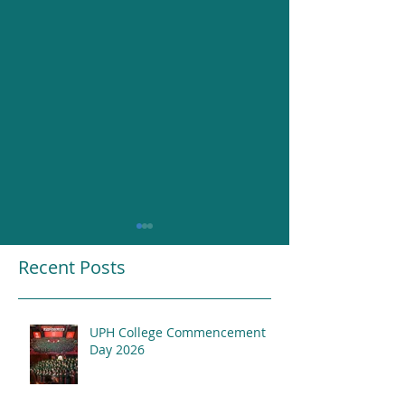
Recent Posts
UPH College Commencement
Resounding Gr
Day 2026
UPH College Awards
2026