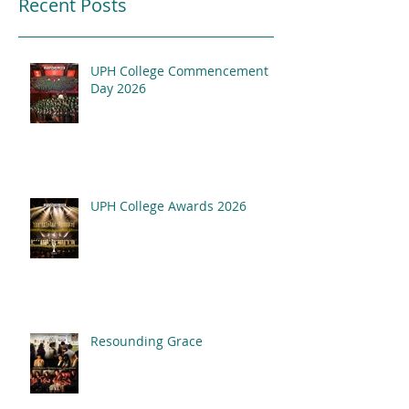
Recent Posts
UPH College Commencement
Resounding Gr
Day 2026
UPH College Awards
2026
UPH College Awards 2026
Resounding Grace