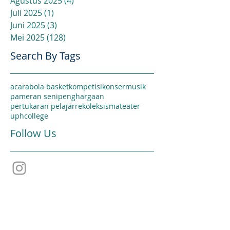
Agustus 2025
(4)
4 postingan
Juli 2025
(1)
1 postingan
Juni 2025
(3)
3 postingan
Mei 2025
(128)
128 postingan
Search By Tags
acara
bola basket
kompetisi
konser
musik
pameran seni
penghargaan
pertukaran pelajar
rekoleksi
sma
teater
uphcollege
Follow Us