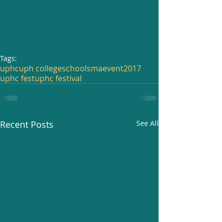
Tags:
uphc
uph college
school
sma
event
2017
uphc fest
uphc festival
Recent Posts
See All